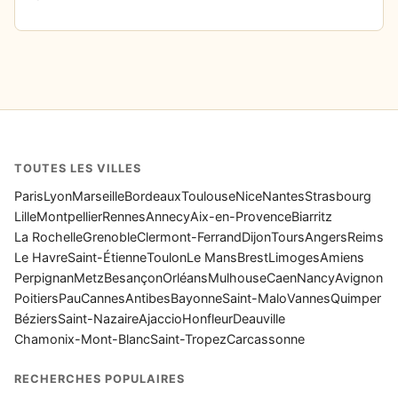
TOUTES LES VILLES
Paris
Lyon
Marseille
Bordeaux
Toulouse
Nice
Nantes
Strasbourg
Lille
Montpellier
Rennes
Annecy
Aix-en-Provence
Biarritz
La Rochelle
Grenoble
Clermont-Ferrand
Dijon
Tours
Angers
Reims
Le Havre
Saint-Étienne
Toulon
Le Mans
Brest
Limoges
Amiens
Perpignan
Metz
Besançon
Orléans
Mulhouse
Caen
Nancy
Avignon
Poitiers
Pau
Cannes
Antibes
Bayonne
Saint-Malo
Vannes
Quimper
Béziers
Saint-Nazaire
Ajaccio
Honfleur
Deauville
Chamonix-Mont-Blanc
Saint-Tropez
Carcassonne
RECHERCHES POPULAIRES