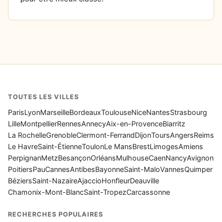
TOUTES LES VILLES
Paris
Lyon
Marseille
Bordeaux
Toulouse
Nice
Nantes
Strasbourg
Lille
Montpellier
Rennes
Annecy
Aix-en-Provence
Biarritz
La Rochelle
Grenoble
Clermont-Ferrand
Dijon
Tours
Angers
Reims
Le Havre
Saint-Étienne
Toulon
Le Mans
Brest
Limoges
Amiens
Perpignan
Metz
Besançon
Orléans
Mulhouse
Caen
Nancy
Avignon
Poitiers
Pau
Cannes
Antibes
Bayonne
Saint-Malo
Vannes
Quimper
Béziers
Saint-Nazaire
Ajaccio
Honfleur
Deauville
Chamonix-Mont-Blanc
Saint-Tropez
Carcassonne
RECHERCHES POPULAIRES