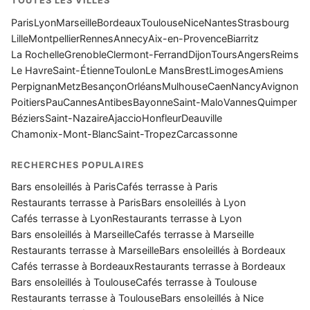
TOUTES LES VILLES
Paris
Lyon
Marseille
Bordeaux
Toulouse
Nice
Nantes
Strasbourg
Lille
Montpellier
Rennes
Annecy
Aix-en-Provence
Biarritz
La Rochelle
Grenoble
Clermont-Ferrand
Dijon
Tours
Angers
Reims
Le Havre
Saint-Étienne
Toulon
Le Mans
Brest
Limoges
Amiens
Perpignan
Metz
Besançon
Orléans
Mulhouse
Caen
Nancy
Avignon
Poitiers
Pau
Cannes
Antibes
Bayonne
Saint-Malo
Vannes
Quimper
Béziers
Saint-Nazaire
Ajaccio
Honfleur
Deauville
Chamonix-Mont-Blanc
Saint-Tropez
Carcassonne
RECHERCHES POPULAIRES
Bars ensoleillés à Paris
Cafés terrasse à Paris
Restaurants terrasse à Paris
Bars ensoleillés à Lyon
Cafés terrasse à Lyon
Restaurants terrasse à Lyon
Bars ensoleillés à Marseille
Cafés terrasse à Marseille
Restaurants terrasse à Marseille
Bars ensoleillés à Bordeaux
Cafés terrasse à Bordeaux
Restaurants terrasse à Bordeaux
Bars ensoleillés à Toulouse
Cafés terrasse à Toulouse
Restaurants terrasse à Toulouse
Bars ensoleillés à Nice