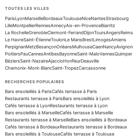
TOUTES LES VILLES
Paris
Lyon
Marseille
Bordeaux
Toulouse
Nice
Nantes
Strasbourg
Lille
Montpellier
Rennes
Annecy
Aix-en-Provence
Biarritz
La Rochelle
Grenoble
Clermont-Ferrand
Dijon
Tours
Angers
Reims
Le Havre
Saint-Étienne
Toulon
Le Mans
Brest
Limoges
Amiens
Perpignan
Metz
Besançon
Orléans
Mulhouse
Caen
Nancy
Avignon
Poitiers
Pau
Cannes
Antibes
Bayonne
Saint-Malo
Vannes
Quimper
Béziers
Saint-Nazaire
Ajaccio
Honfleur
Deauville
Chamonix-Mont-Blanc
Saint-Tropez
Carcassonne
RECHERCHES POPULAIRES
Bars ensoleillés à Paris
Cafés terrasse à Paris
Restaurants terrasse à Paris
Bars ensoleillés à Lyon
Cafés terrasse à Lyon
Restaurants terrasse à Lyon
Bars ensoleillés à Marseille
Cafés terrasse à Marseille
Restaurants terrasse à Marseille
Bars ensoleillés à Bordeaux
Cafés terrasse à Bordeaux
Restaurants terrasse à Bordeaux
Bars ensoleillés à Toulouse
Cafés terrasse à Toulouse