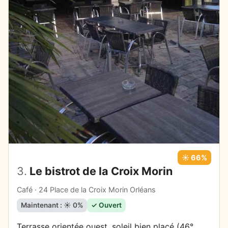
☀️ 66%
3.
Le bistrot de la Croix Morin
Café · 24 Place de la Croix Morin Orléans
Maintenant : ☀️ 0%
✓ Ouvert
Terrasse orientée ouest, soleil bien placé (46°