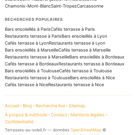
Chamonix-Mont-Blanc
Saint-Tropez
Carcassonne
RECHERCHES POPULAIRES
Bars ensoleillés à Paris
Cafés terrasse à Paris
Restaurants terrasse à Paris
Bars ensoleillés à Lyon
Cafés terrasse à Lyon
Restaurants terrasse à Lyon
Bars ensoleillés à Marseille
Cafés terrasse à Marseille
Restaurants terrasse à Marseille
Bars ensoleillés à Bordeaux
Cafés terrasse à Bordeaux
Restaurants terrasse à Bordeaux
Bars ensoleillés à Toulouse
Cafés terrasse à Toulouse
Restaurants terrasse à Toulouse
Bars ensoleillés à Nice
Cafés terrasse à Nice
Restaurants terrasse à Nice
Accueil
·
Blog
·
Recherche live
·
Sitemap
À propos & méthode
·
Contact
·
Mentions légales
·
Confidentialité
Terrasses-au-soleil.fr — données
OpenStreetMap
©