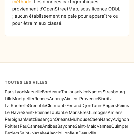
méthode
. Les données cartographiques
proviennent d'OpenStreetMap, sous licence ODbL
; aucun établissement ne paie pour apparaître ou
pour être mieux classé.
TOUTES LES VILLES
Paris
Lyon
Marseille
Bordeaux
Toulouse
Nice
Nantes
Strasbourg
Lille
Montpellier
Rennes
Annecy
Aix-en-Provence
Biarritz
La Rochelle
Grenoble
Clermont-Ferrand
Dijon
Tours
Angers
Reims
Le Havre
Saint-Étienne
Toulon
Le Mans
Brest
Limoges
Amiens
Perpignan
Metz
Besançon
Orléans
Mulhouse
Caen
Nancy
Avignon
Poitiers
Pau
Cannes
Antibes
Bayonne
Saint-Malo
Vannes
Quimper
Béziers
Saint-Nazaire
Ajaccio
Honfleur
Deauville