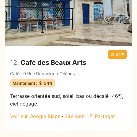
☀️ 21%
12.
Café des Beaux Arts
Café · 9 Rue Dupanloup Orléans
Maintenant : ☀️ 54%
Terrasse orientée sud, soleil bas ou décalé (46°),
ciel dégagé.
Voir sur Google Maps
·
Site web
↗ Partager