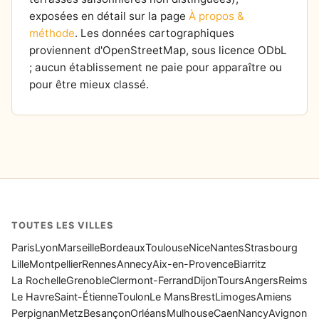
exposées en détail sur la page
À propos &
méthode
. Les données cartographiques
proviennent d'OpenStreetMap, sous licence ODbL
; aucun établissement ne paie pour apparaître ou
pour être mieux classé.
TOUTES LES VILLES
Paris
Lyon
Marseille
Bordeaux
Toulouse
Nice
Nantes
Strasbourg
Lille
Montpellier
Rennes
Annecy
Aix-en-Provence
Biarritz
La Rochelle
Grenoble
Clermont-Ferrand
Dijon
Tours
Angers
Reims
Le Havre
Saint-Étienne
Toulon
Le Mans
Brest
Limoges
Amiens
Perpignan
Metz
Besançon
Orléans
Mulhouse
Caen
Nancy
Avignon