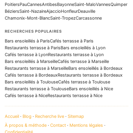
Poitiers
Pau
Cannes
Antibes
Bayonne
Saint-Malo
Vannes
Quimper
Béziers
Saint-Nazaire
Ajaccio
Honfleur
Deauville
Chamonix-Mont-Blanc
Saint-Tropez
Carcassonne
RECHERCHES POPULAIRES
Bars ensoleillés à Paris
Cafés terrasse à Paris
Restaurants terrasse à Paris
Bars ensoleillés à Lyon
Cafés terrasse à Lyon
Restaurants terrasse à Lyon
Bars ensoleillés à Marseille
Cafés terrasse à Marseille
Restaurants terrasse à Marseille
Bars ensoleillés à Bordeaux
Cafés terrasse à Bordeaux
Restaurants terrasse à Bordeaux
Bars ensoleillés à Toulouse
Cafés terrasse à Toulouse
Restaurants terrasse à Toulouse
Bars ensoleillés à Nice
Cafés terrasse à Nice
Restaurants terrasse à Nice
Accueil
·
Blog
·
Recherche live
·
Sitemap
À propos & méthode
·
Contact
·
Mentions légales
·
Confidentialité