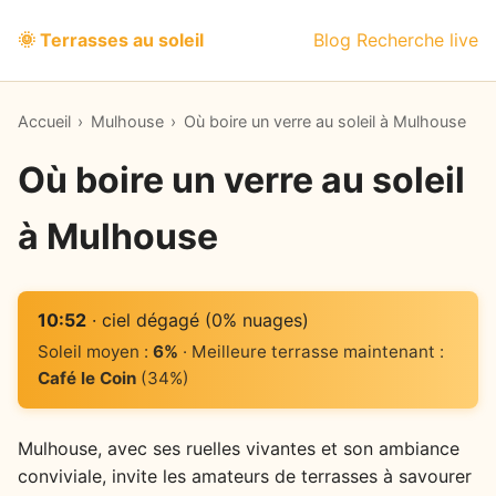
🌞 Terrasses au soleil
Blog
Recherche live
Accueil
›
Mulhouse
›
Où boire un verre au soleil à Mulhouse
Où boire un verre au soleil
à Mulhouse
10:52
· ciel dégagé (0% nuages)
Soleil moyen :
6%
· Meilleure terrasse maintenant :
Café le Coin
(34%)
Mulhouse, avec ses ruelles vivantes et son ambiance
conviviale, invite les amateurs de terrasses à savourer