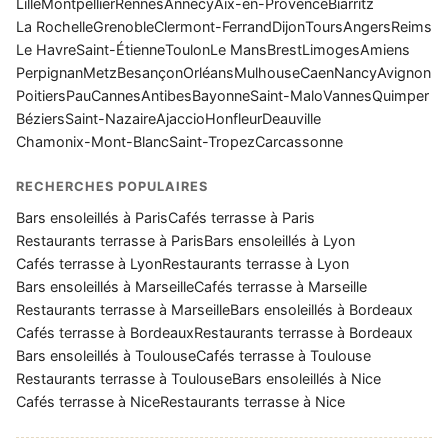
Lille
Montpellier
Rennes
Annecy
Aix-en-Provence
Biarritz
La Rochelle
Grenoble
Clermont-Ferrand
Dijon
Tours
Angers
Reims
Le Havre
Saint-Étienne
Toulon
Le Mans
Brest
Limoges
Amiens
Perpignan
Metz
Besançon
Orléans
Mulhouse
Caen
Nancy
Avignon
Poitiers
Pau
Cannes
Antibes
Bayonne
Saint-Malo
Vannes
Quimper
Béziers
Saint-Nazaire
Ajaccio
Honfleur
Deauville
Chamonix-Mont-Blanc
Saint-Tropez
Carcassonne
RECHERCHES POPULAIRES
Bars ensoleillés à Paris
Cafés terrasse à Paris
Restaurants terrasse à Paris
Bars ensoleillés à Lyon
Cafés terrasse à Lyon
Restaurants terrasse à Lyon
Bars ensoleillés à Marseille
Cafés terrasse à Marseille
Restaurants terrasse à Marseille
Bars ensoleillés à Bordeaux
Cafés terrasse à Bordeaux
Restaurants terrasse à Bordeaux
Bars ensoleillés à Toulouse
Cafés terrasse à Toulouse
Restaurants terrasse à Toulouse
Bars ensoleillés à Nice
Cafés terrasse à Nice
Restaurants terrasse à Nice