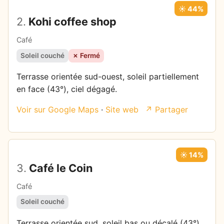
☀️ 44%
2.
Kohi coffee shop
Café
Soleil couché
✗ Fermé
Terrasse orientée sud-ouest, soleil partiellement
en face (43°), ciel dégagé.
Voir sur Google Maps
·
Site web
↗ Partager
☀️ 14%
3.
Café le Coin
Café
Soleil couché
Terrasse orientée sud, soleil bas ou décalé (43°),