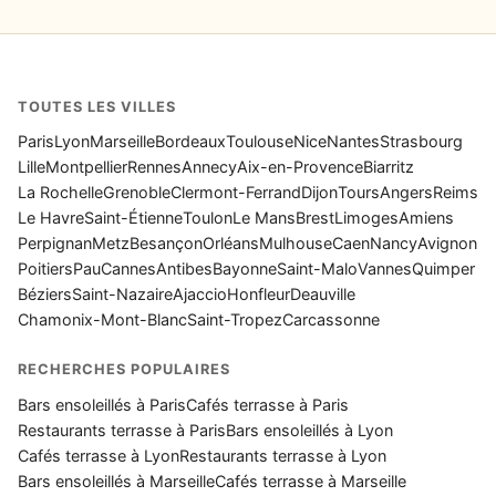
TOUTES LES VILLES
Paris
Lyon
Marseille
Bordeaux
Toulouse
Nice
Nantes
Strasbourg
Lille
Montpellier
Rennes
Annecy
Aix-en-Provence
Biarritz
La Rochelle
Grenoble
Clermont-Ferrand
Dijon
Tours
Angers
Reims
Le Havre
Saint-Étienne
Toulon
Le Mans
Brest
Limoges
Amiens
Perpignan
Metz
Besançon
Orléans
Mulhouse
Caen
Nancy
Avignon
Poitiers
Pau
Cannes
Antibes
Bayonne
Saint-Malo
Vannes
Quimper
Béziers
Saint-Nazaire
Ajaccio
Honfleur
Deauville
Chamonix-Mont-Blanc
Saint-Tropez
Carcassonne
RECHERCHES POPULAIRES
Bars ensoleillés à Paris
Cafés terrasse à Paris
Restaurants terrasse à Paris
Bars ensoleillés à Lyon
Cafés terrasse à Lyon
Restaurants terrasse à Lyon
Bars ensoleillés à Marseille
Cafés terrasse à Marseille