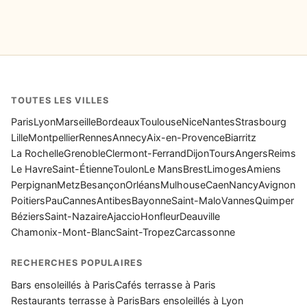
TOUTES LES VILLES
Paris
Lyon
Marseille
Bordeaux
Toulouse
Nice
Nantes
Strasbourg
Lille
Montpellier
Rennes
Annecy
Aix-en-Provence
Biarritz
La Rochelle
Grenoble
Clermont-Ferrand
Dijon
Tours
Angers
Reims
Le Havre
Saint-Étienne
Toulon
Le Mans
Brest
Limoges
Amiens
Perpignan
Metz
Besançon
Orléans
Mulhouse
Caen
Nancy
Avignon
Poitiers
Pau
Cannes
Antibes
Bayonne
Saint-Malo
Vannes
Quimper
Béziers
Saint-Nazaire
Ajaccio
Honfleur
Deauville
Chamonix-Mont-Blanc
Saint-Tropez
Carcassonne
RECHERCHES POPULAIRES
Bars ensoleillés à Paris
Cafés terrasse à Paris
Restaurants terrasse à Paris
Bars ensoleillés à Lyon