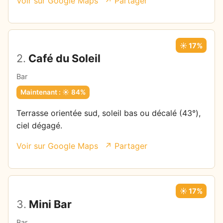
Voir sur Google Maps
↗ Partager
☀️ 17%
2.
Café du Soleil
Bar
Maintenant : ☀️ 84%
Terrasse orientée sud, soleil bas ou décalé (43°),
ciel dégagé.
Voir sur Google Maps
↗ Partager
☀️ 17%
3.
Mini Bar
Bar