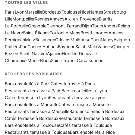
TOUTES LES VILLES
Paris
Lyon
Marseille
Bordeaux
Toulouse
Nice
Nantes
Strasbourg
Lille
Montpellier
Rennes
Annecy
Aix-en-Provence
Biarritz
La Rochelle
Grenoble
Clermont-Ferrand
Dijon
Tours
Angers
Reims
Le Havre
Saint-Étienne
Toulon
Le Mans
Brest
Limoges
Amiens
Perpignan
Metz
Besançon
Orléans
Mulhouse
Caen
Nancy
Avignon
Poitiers
Pau
Cannes
Antibes
Bayonne
Saint-Malo
Vannes
Quimper
Béziers
Saint-Nazaire
Ajaccio
Honfleur
Deauville
Chamonix-Mont-Blanc
Saint-Tropez
Carcassonne
RECHERCHES POPULAIRES
Bars ensoleillés à Paris
Cafés terrasse à Paris
Restaurants terrasse à Paris
Bars ensoleillés à Lyon
Cafés terrasse à Lyon
Restaurants terrasse à Lyon
Bars ensoleillés à Marseille
Cafés terrasse à Marseille
Restaurants terrasse à Marseille
Bars ensoleillés à Bordeaux
Cafés terrasse à Bordeaux
Restaurants terrasse à Bordeaux
Bars ensoleillés à Toulouse
Cafés terrasse à Toulouse
Restaurants terrasse à Toulouse
Bars ensoleillés à Nice