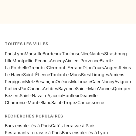
TOUTES LES VILLES
Paris
Lyon
Marseille
Bordeaux
Toulouse
Nice
Nantes
Strasbourg
Lille
Montpellier
Rennes
Annecy
Aix-en-Provence
Biarritz
La Rochelle
Grenoble
Clermont-Ferrand
Dijon
Tours
Angers
Reims
Le Havre
Saint-Étienne
Toulon
Le Mans
Brest
Limoges
Amiens
Perpignan
Metz
Besançon
Orléans
Mulhouse
Caen
Nancy
Avignon
Poitiers
Pau
Cannes
Antibes
Bayonne
Saint-Malo
Vannes
Quimper
Béziers
Saint-Nazaire
Ajaccio
Honfleur
Deauville
Chamonix-Mont-Blanc
Saint-Tropez
Carcassonne
RECHERCHES POPULAIRES
Bars ensoleillés à Paris
Cafés terrasse à Paris
Restaurants terrasse à Paris
Bars ensoleillés à Lyon