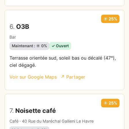
☀️ 25%
6.
O3B
Bar
Maintenant : ☀️ 0%
✓ Ouvert
Terrasse orientée sud, soleil bas ou décalé (47°),
ciel dégagé.
Voir sur Google Maps
↗ Partager
☀️ 25%
7.
Noisette café
Café · 40 Rue du Maréchal Gallieni Le Havre