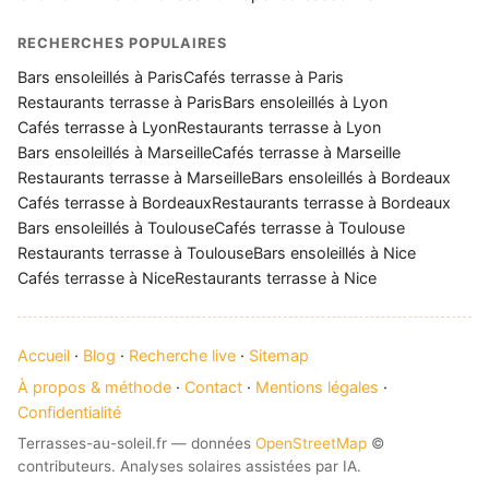
RECHERCHES POPULAIRES
Bars ensoleillés à Paris
Cafés terrasse à Paris
Restaurants terrasse à Paris
Bars ensoleillés à Lyon
Cafés terrasse à Lyon
Restaurants terrasse à Lyon
Bars ensoleillés à Marseille
Cafés terrasse à Marseille
Restaurants terrasse à Marseille
Bars ensoleillés à Bordeaux
Cafés terrasse à Bordeaux
Restaurants terrasse à Bordeaux
Bars ensoleillés à Toulouse
Cafés terrasse à Toulouse
Restaurants terrasse à Toulouse
Bars ensoleillés à Nice
Cafés terrasse à Nice
Restaurants terrasse à Nice
Accueil
·
Blog
·
Recherche live
·
Sitemap
À propos & méthode
·
Contact
·
Mentions légales
·
Confidentialité
Terrasses-au-soleil.fr — données
OpenStreetMap
©
contributeurs. Analyses solaires assistées par IA.