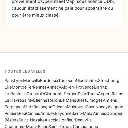
proviennent d'OpenStreetMap, sous licence ODbL
; aucun établissement ne paie pour apparaître ou
pour être mieux classé.
TOUTES LES VILLES
Paris
Lyon
Marseille
Bordeaux
Toulouse
Nice
Nantes
Strasbourg
Lille
Montpellier
Rennes
Annecy
Aix-en-Provence
Biarritz
La Rochelle
Grenoble
Clermont-Ferrand
Dijon
Tours
Angers
Reims
Le Havre
Saint-Étienne
Toulon
Le Mans
Brest
Limoges
Amiens
Perpignan
Metz
Besançon
Orléans
Mulhouse
Caen
Nancy
Avignon
Poitiers
Pau
Cannes
Antibes
Bayonne
Saint-Malo
Vannes
Quimper
Béziers
Saint-Nazaire
Ajaccio
Honfleur
Deauville
Chamonix-Mont-Blanc
Saint-Tropez
Carcassonne