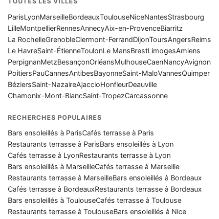
TOUTES LES VILLES
Paris
Lyon
Marseille
Bordeaux
Toulouse
Nice
Nantes
Strasbourg
Lille
Montpellier
Rennes
Annecy
Aix-en-Provence
Biarritz
La Rochelle
Grenoble
Clermont-Ferrand
Dijon
Tours
Angers
Reims
Le Havre
Saint-Étienne
Toulon
Le Mans
Brest
Limoges
Amiens
Perpignan
Metz
Besançon
Orléans
Mulhouse
Caen
Nancy
Avignon
Poitiers
Pau
Cannes
Antibes
Bayonne
Saint-Malo
Vannes
Quimper
Béziers
Saint-Nazaire
Ajaccio
Honfleur
Deauville
Chamonix-Mont-Blanc
Saint-Tropez
Carcassonne
RECHERCHES POPULAIRES
Bars ensoleillés à Paris
Cafés terrasse à Paris
Restaurants terrasse à Paris
Bars ensoleillés à Lyon
Cafés terrasse à Lyon
Restaurants terrasse à Lyon
Bars ensoleillés à Marseille
Cafés terrasse à Marseille
Restaurants terrasse à Marseille
Bars ensoleillés à Bordeaux
Cafés terrasse à Bordeaux
Restaurants terrasse à Bordeaux
Bars ensoleillés à Toulouse
Cafés terrasse à Toulouse
Restaurants terrasse à Toulouse
Bars ensoleillés à Nice