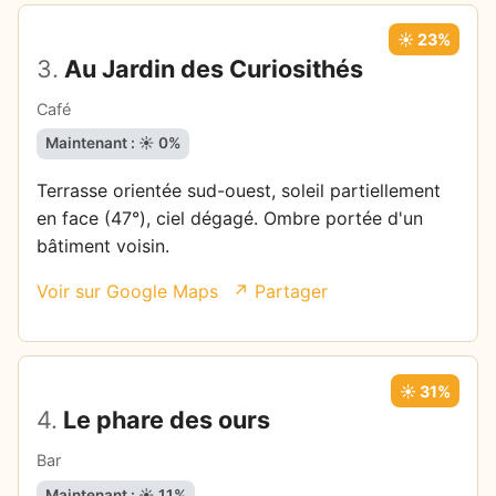
☀️ 23%
3.
Au Jardin des Curiosithés
Café
Maintenant : ☀️ 0%
Terrasse orientée sud-ouest, soleil partiellement
en face (47°), ciel dégagé. Ombre portée d'un
bâtiment voisin.
Voir sur Google Maps
↗ Partager
☀️ 31%
4.
Le phare des ours
Bar
Maintenant : ☀️ 11%