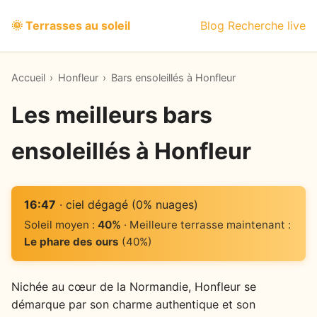
🌞 Terrasses au soleil
Blog
Recherche live
Accueil
›
Honfleur
›
Bars ensoleillés à Honfleur
Les meilleurs bars
ensoleillés à Honfleur
16:47
· ciel dégagé (0% nuages)
Soleil moyen :
40%
· Meilleure terrasse maintenant :
Le phare des ours
(40%)
Nichée au cœur de la Normandie, Honfleur se
démarque par son charme authentique et son