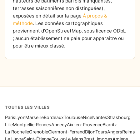
hauteurs de bâtiments parfois manquantes,
terrasses saisonnières non distinguées),
exposées en détail sur la page
À propos &
méthode
. Les données cartographiques
proviennent d'OpenStreetMap, sous licence ODbL
; aucun établissement ne paie pour apparaître ou
pour être mieux classé.
TOUTES LES VILLES
Paris
Lyon
Marseille
Bordeaux
Toulouse
Nice
Nantes
Strasbourg
Lille
Montpellier
Rennes
Annecy
Aix-en-Provence
Biarritz
La Rochelle
Grenoble
Clermont-Ferrand
Dijon
Tours
Angers
Reims
Le Havre
Saint-Étienne
Toulon
Le Mans
Brest
Limoges
Amiens