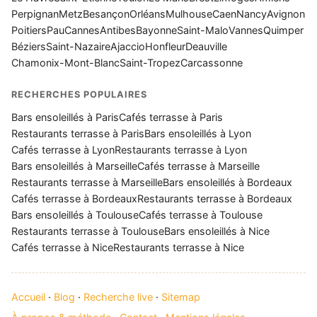
Perpignan
Metz
Besançon
Orléans
Mulhouse
Caen
Nancy
Avignon
Poitiers
Pau
Cannes
Antibes
Bayonne
Saint-Malo
Vannes
Quimper
Béziers
Saint-Nazaire
Ajaccio
Honfleur
Deauville
Chamonix-Mont-Blanc
Saint-Tropez
Carcassonne
RECHERCHES POPULAIRES
Bars ensoleillés à Paris
Cafés terrasse à Paris
Restaurants terrasse à Paris
Bars ensoleillés à Lyon
Cafés terrasse à Lyon
Restaurants terrasse à Lyon
Bars ensoleillés à Marseille
Cafés terrasse à Marseille
Restaurants terrasse à Marseille
Bars ensoleillés à Bordeaux
Cafés terrasse à Bordeaux
Restaurants terrasse à Bordeaux
Bars ensoleillés à Toulouse
Cafés terrasse à Toulouse
Restaurants terrasse à Toulouse
Bars ensoleillés à Nice
Cafés terrasse à Nice
Restaurants terrasse à Nice
Accueil
·
Blog
·
Recherche live
·
Sitemap