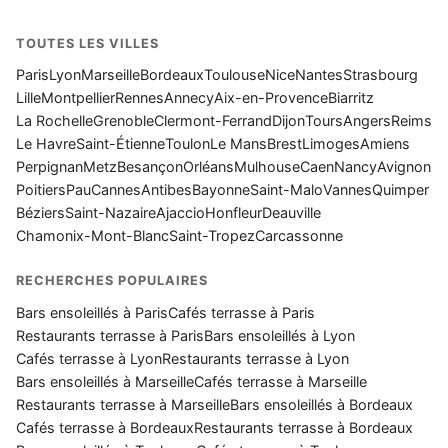
TOUTES LES VILLES
Paris
Lyon
Marseille
Bordeaux
Toulouse
Nice
Nantes
Strasbourg
Lille
Montpellier
Rennes
Annecy
Aix-en-Provence
Biarritz
La Rochelle
Grenoble
Clermont-Ferrand
Dijon
Tours
Angers
Reims
Le Havre
Saint-Étienne
Toulon
Le Mans
Brest
Limoges
Amiens
Perpignan
Metz
Besançon
Orléans
Mulhouse
Caen
Nancy
Avignon
Poitiers
Pau
Cannes
Antibes
Bayonne
Saint-Malo
Vannes
Quimper
Béziers
Saint-Nazaire
Ajaccio
Honfleur
Deauville
Chamonix-Mont-Blanc
Saint-Tropez
Carcassonne
RECHERCHES POPULAIRES
Bars ensoleillés à Paris
Cafés terrasse à Paris
Restaurants terrasse à Paris
Bars ensoleillés à Lyon
Cafés terrasse à Lyon
Restaurants terrasse à Lyon
Bars ensoleillés à Marseille
Cafés terrasse à Marseille
Restaurants terrasse à Marseille
Bars ensoleillés à Bordeaux
Cafés terrasse à Bordeaux
Restaurants terrasse à Bordeaux