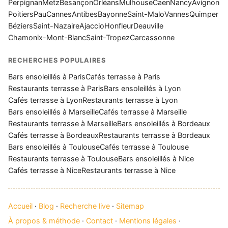
Perpignan
Metz
Besançon
Orléans
Mulhouse
Caen
Nancy
Avignon
Poitiers
Pau
Cannes
Antibes
Bayonne
Saint-Malo
Vannes
Quimper
Béziers
Saint-Nazaire
Ajaccio
Honfleur
Deauville
Chamonix-Mont-Blanc
Saint-Tropez
Carcassonne
RECHERCHES POPULAIRES
Bars ensoleillés à Paris
Cafés terrasse à Paris
Restaurants terrasse à Paris
Bars ensoleillés à Lyon
Cafés terrasse à Lyon
Restaurants terrasse à Lyon
Bars ensoleillés à Marseille
Cafés terrasse à Marseille
Restaurants terrasse à Marseille
Bars ensoleillés à Bordeaux
Cafés terrasse à Bordeaux
Restaurants terrasse à Bordeaux
Bars ensoleillés à Toulouse
Cafés terrasse à Toulouse
Restaurants terrasse à Toulouse
Bars ensoleillés à Nice
Cafés terrasse à Nice
Restaurants terrasse à Nice
Accueil
·
Blog
·
Recherche live
·
Sitemap
À propos & méthode
·
Contact
·
Mentions légales
·