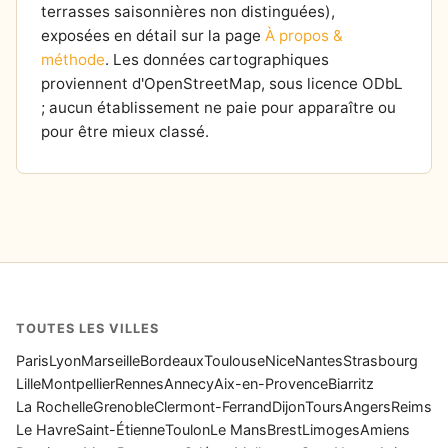
terrasses saisonnières non distinguées),
exposées en détail sur la page
À propos &
méthode
. Les données cartographiques
proviennent d'OpenStreetMap, sous licence ODbL
; aucun établissement ne paie pour apparaître ou
pour être mieux classé.
TOUTES LES VILLES
Paris
Lyon
Marseille
Bordeaux
Toulouse
Nice
Nantes
Strasbourg
Lille
Montpellier
Rennes
Annecy
Aix-en-Provence
Biarritz
La Rochelle
Grenoble
Clermont-Ferrand
Dijon
Tours
Angers
Reims
Le Havre
Saint-Étienne
Toulon
Le Mans
Brest
Limoges
Amiens