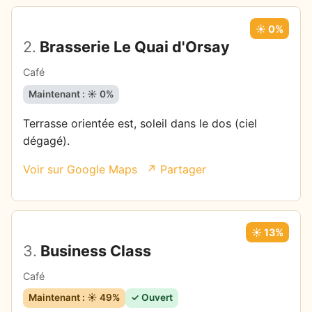
☀️ 0%
2.
Brasserie Le Quai d'Orsay
Café
Maintenant : ☀️ 0%
Terrasse orientée est, soleil dans le dos (ciel
dégagé).
Voir sur Google Maps
↗ Partager
☀️ 13%
3.
Business Class
Café
Maintenant : ☀️ 49%
✓ Ouvert