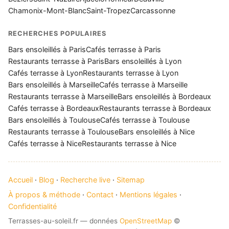
Chamonix-Mont-Blanc
Saint-Tropez
Carcassonne
RECHERCHES POPULAIRES
Bars ensoleillés à Paris
Cafés terrasse à Paris
Restaurants terrasse à Paris
Bars ensoleillés à Lyon
Cafés terrasse à Lyon
Restaurants terrasse à Lyon
Bars ensoleillés à Marseille
Cafés terrasse à Marseille
Restaurants terrasse à Marseille
Bars ensoleillés à Bordeaux
Cafés terrasse à Bordeaux
Restaurants terrasse à Bordeaux
Bars ensoleillés à Toulouse
Cafés terrasse à Toulouse
Restaurants terrasse à Toulouse
Bars ensoleillés à Nice
Cafés terrasse à Nice
Restaurants terrasse à Nice
Accueil
·
Blog
·
Recherche live
·
Sitemap
À propos & méthode
·
Contact
·
Mentions légales
·
Confidentialité
Terrasses-au-soleil.fr — données
OpenStreetMap
©