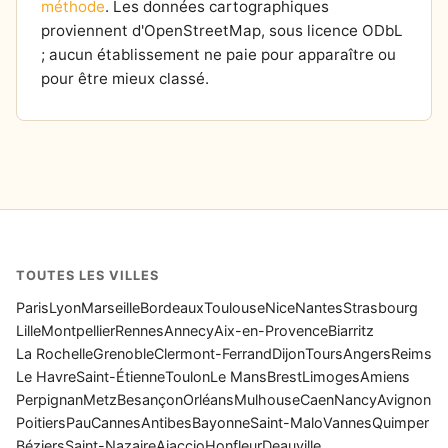
méthode
. Les données cartographiques
proviennent d'OpenStreetMap, sous licence ODbL
; aucun établissement ne paie pour apparaître ou
pour être mieux classé.
TOUTES LES VILLES
Paris
Lyon
Marseille
Bordeaux
Toulouse
Nice
Nantes
Strasbourg
Lille
Montpellier
Rennes
Annecy
Aix-en-Provence
Biarritz
La Rochelle
Grenoble
Clermont-Ferrand
Dijon
Tours
Angers
Reims
Le Havre
Saint-Étienne
Toulon
Le Mans
Brest
Limoges
Amiens
Perpignan
Metz
Besançon
Orléans
Mulhouse
Caen
Nancy
Avignon
Poitiers
Pau
Cannes
Antibes
Bayonne
Saint-Malo
Vannes
Quimper
Béziers
Saint-Nazaire
Ajaccio
Honfleur
Deauville