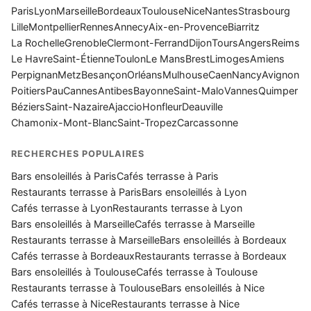
Paris
Lyon
Marseille
Bordeaux
Toulouse
Nice
Nantes
Strasbourg
Lille
Montpellier
Rennes
Annecy
Aix-en-Provence
Biarritz
La Rochelle
Grenoble
Clermont-Ferrand
Dijon
Tours
Angers
Reims
Le Havre
Saint-Étienne
Toulon
Le Mans
Brest
Limoges
Amiens
Perpignan
Metz
Besançon
Orléans
Mulhouse
Caen
Nancy
Avignon
Poitiers
Pau
Cannes
Antibes
Bayonne
Saint-Malo
Vannes
Quimper
Béziers
Saint-Nazaire
Ajaccio
Honfleur
Deauville
Chamonix-Mont-Blanc
Saint-Tropez
Carcassonne
RECHERCHES POPULAIRES
Bars ensoleillés à Paris
Cafés terrasse à Paris
Restaurants terrasse à Paris
Bars ensoleillés à Lyon
Cafés terrasse à Lyon
Restaurants terrasse à Lyon
Bars ensoleillés à Marseille
Cafés terrasse à Marseille
Restaurants terrasse à Marseille
Bars ensoleillés à Bordeaux
Cafés terrasse à Bordeaux
Restaurants terrasse à Bordeaux
Bars ensoleillés à Toulouse
Cafés terrasse à Toulouse
Restaurants terrasse à Toulouse
Bars ensoleillés à Nice
Cafés terrasse à Nice
Restaurants terrasse à Nice