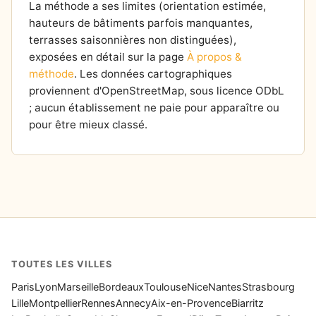
La méthode a ses limites (orientation estimée,
hauteurs de bâtiments parfois manquantes,
terrasses saisonnières non distinguées),
exposées en détail sur la page
À propos &
méthode
. Les données cartographiques
proviennent d'OpenStreetMap, sous licence ODbL
; aucun établissement ne paie pour apparaître ou
pour être mieux classé.
TOUTES LES VILLES
Paris
Lyon
Marseille
Bordeaux
Toulouse
Nice
Nantes
Strasbourg
Lille
Montpellier
Rennes
Annecy
Aix-en-Provence
Biarritz