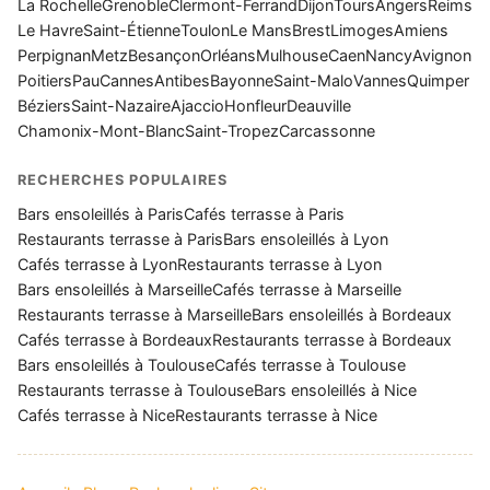
La Rochelle
Grenoble
Clermont-Ferrand
Dijon
Tours
Angers
Reims
Le Havre
Saint-Étienne
Toulon
Le Mans
Brest
Limoges
Amiens
Perpignan
Metz
Besançon
Orléans
Mulhouse
Caen
Nancy
Avignon
Poitiers
Pau
Cannes
Antibes
Bayonne
Saint-Malo
Vannes
Quimper
Béziers
Saint-Nazaire
Ajaccio
Honfleur
Deauville
Chamonix-Mont-Blanc
Saint-Tropez
Carcassonne
RECHERCHES POPULAIRES
Bars ensoleillés à Paris
Cafés terrasse à Paris
Restaurants terrasse à Paris
Bars ensoleillés à Lyon
Cafés terrasse à Lyon
Restaurants terrasse à Lyon
Bars ensoleillés à Marseille
Cafés terrasse à Marseille
Restaurants terrasse à Marseille
Bars ensoleillés à Bordeaux
Cafés terrasse à Bordeaux
Restaurants terrasse à Bordeaux
Bars ensoleillés à Toulouse
Cafés terrasse à Toulouse
Restaurants terrasse à Toulouse
Bars ensoleillés à Nice
Cafés terrasse à Nice
Restaurants terrasse à Nice