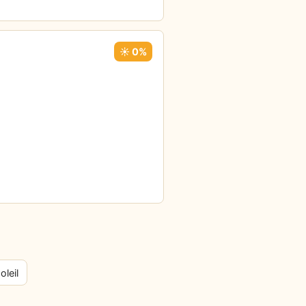
☀️ 0%
oleil