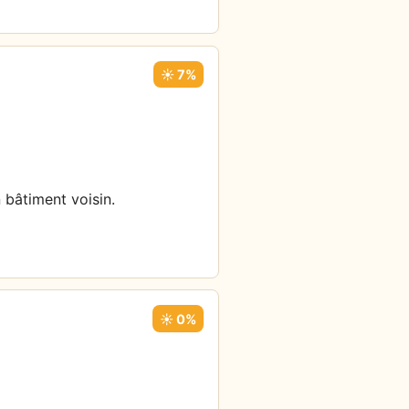
☀️ 7%
 bâtiment voisin.
☀️ 0%