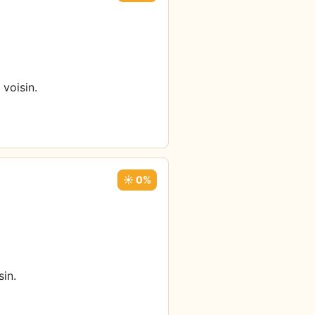
 voisin.
☀️ 0%
sin.