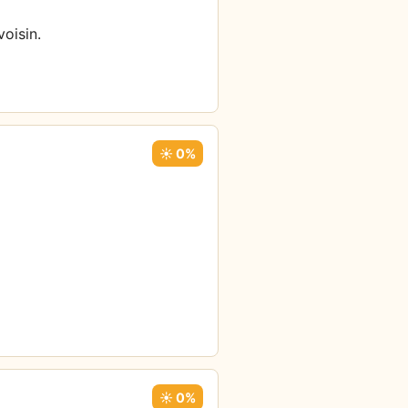
oisin.
☀️ 0%
☀️ 0%