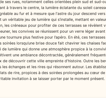
e ses rues, notamment celles orientées plein sud et sud-ou
ant à travers le centre, la lumière éclatante du soleil caress
réable au fur et à mesure que l'astre du jour descend vers
un véritable jeu de lumière qui s’installe, mettant en valeur 
on, les créneaux pour profiter de ces terrasses se révèlent va
euner, les convives se réunissent pour un verre léger avant 
une tournure plus festive pour l’apéro. En été, ces terrasses
s soirées lorsqu’une brise douce fait chavirer les chaises 
é de lumière qui donne une atmosphère propice à la convivi
ultivent une ambiance décontractée, généralement fréquenté
x de découvrir cette ville empreinte d'histoire. Outre les be
rs les échanges et les rires qui résonnent autour. Les établi
lats de rire, propices à des soirées prolongées au cœur de l
itable invitation à se laisser porter par le moment présent.