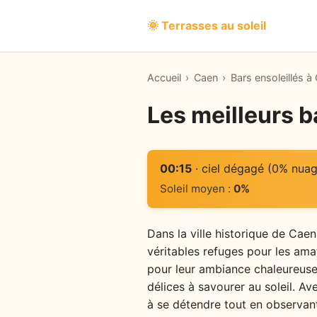
🌞 Terrasses au soleil
Accueil
›
Caen
›
Bars ensoleillés à
Les meilleurs b
00:15
· ciel dégagé (0% nuag
Soleil moyen :
0%
Dans la ville historique de Caen
véritables refuges pour les ama
pour leur ambiance chaleureuse e
délices à savourer au soleil. Av
à se détendre tout en observant 