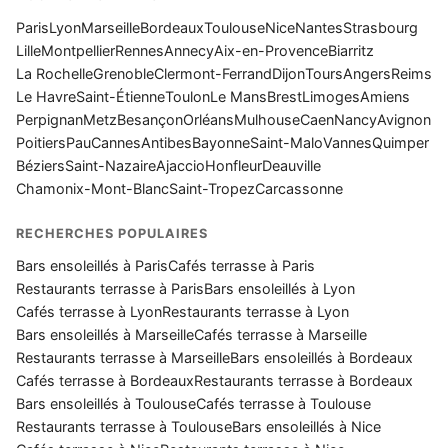
Paris
Lyon
Marseille
Bordeaux
Toulouse
Nice
Nantes
Strasbourg
Lille
Montpellier
Rennes
Annecy
Aix-en-Provence
Biarritz
La Rochelle
Grenoble
Clermont-Ferrand
Dijon
Tours
Angers
Reims
Le Havre
Saint-Étienne
Toulon
Le Mans
Brest
Limoges
Amiens
Perpignan
Metz
Besançon
Orléans
Mulhouse
Caen
Nancy
Avignon
Poitiers
Pau
Cannes
Antibes
Bayonne
Saint-Malo
Vannes
Quimper
Béziers
Saint-Nazaire
Ajaccio
Honfleur
Deauville
Chamonix-Mont-Blanc
Saint-Tropez
Carcassonne
RECHERCHES POPULAIRES
Bars ensoleillés à Paris
Cafés terrasse à Paris
Restaurants terrasse à Paris
Bars ensoleillés à Lyon
Cafés terrasse à Lyon
Restaurants terrasse à Lyon
Bars ensoleillés à Marseille
Cafés terrasse à Marseille
Restaurants terrasse à Marseille
Bars ensoleillés à Bordeaux
Cafés terrasse à Bordeaux
Restaurants terrasse à Bordeaux
Bars ensoleillés à Toulouse
Cafés terrasse à Toulouse
Restaurants terrasse à Toulouse
Bars ensoleillés à Nice