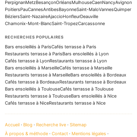
Perpignan
Metz
Besançon
Orléans
Mulhouse
Caen
Nancy
Avignon
Poitiers
Pau
Cannes
Antibes
Bayonne
Saint-Malo
Vannes
Quimper
Béziers
Saint-Nazaire
Ajaccio
Honfleur
Deauville
Chamonix-Mont-Blanc
Saint-Tropez
Carcassonne
RECHERCHES POPULAIRES
Bars ensoleillés à Paris
Cafés terrasse à Paris
Restaurants terrasse à Paris
Bars ensoleillés à Lyon
Cafés terrasse à Lyon
Restaurants terrasse à Lyon
Bars ensoleillés à Marseille
Cafés terrasse à Marseille
Restaurants terrasse à Marseille
Bars ensoleillés à Bordeaux
Cafés terrasse à Bordeaux
Restaurants terrasse à Bordeaux
Bars ensoleillés à Toulouse
Cafés terrasse à Toulouse
Restaurants terrasse à Toulouse
Bars ensoleillés à Nice
Cafés terrasse à Nice
Restaurants terrasse à Nice
Accueil
·
Blog
·
Recherche live
·
Sitemap
À propos & méthode
·
Contact
·
Mentions légales
·