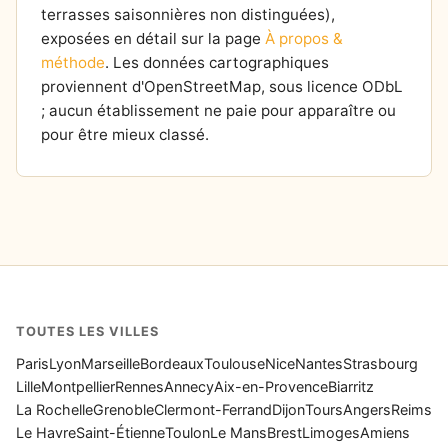
terrasses saisonnières non distinguées),
exposées en détail sur la page
À propos &
méthode
. Les données cartographiques
proviennent d'OpenStreetMap, sous licence ODbL
; aucun établissement ne paie pour apparaître ou
pour être mieux classé.
TOUTES LES VILLES
Paris
Lyon
Marseille
Bordeaux
Toulouse
Nice
Nantes
Strasbourg
Lille
Montpellier
Rennes
Annecy
Aix-en-Provence
Biarritz
La Rochelle
Grenoble
Clermont-Ferrand
Dijon
Tours
Angers
Reims
Le Havre
Saint-Étienne
Toulon
Le Mans
Brest
Limoges
Amiens