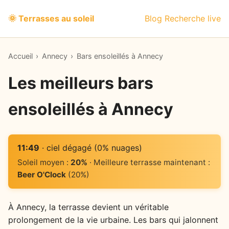
🌞 Terrasses au soleil
Blog
Recherche live
Accueil
›
Annecy
›
Bars ensoleillés à Annecy
Les meilleurs bars
ensoleillés à Annecy
11:49
· ciel dégagé (0% nuages)
Soleil moyen :
20%
· Meilleure terrasse maintenant :
Beer O'Clock
(20%)
À Annecy, la terrasse devient un véritable
prolongement de la vie urbaine. Les bars qui jalonnent