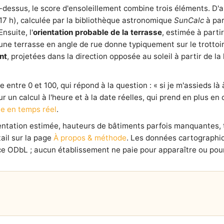
-dessus, le score d'ensoleillement combine trois éléments. D'
 17 h), calculée par la bibliothèque astronomique
SunCalc
à par
nsuite, l'
orientation probable de la terrasse
, estimée à parti
e terrasse en angle de rue donne typiquement sur le trottoir l
nt
, projetées dans la direction opposée au soleil à partir de 
entre 0 et 100, qui répond à la question : « si je m'assieds là à
our un calcul à l'heure et à la date réelles, qui prend en plus e
e en temps réel
.
ientation estimée, hauteurs de bâtiments parfois manquantes,
ail sur la page
À propos & méthode
. Les données cartographi
e ODbL ; aucun établissement ne paie pour apparaître ou pour