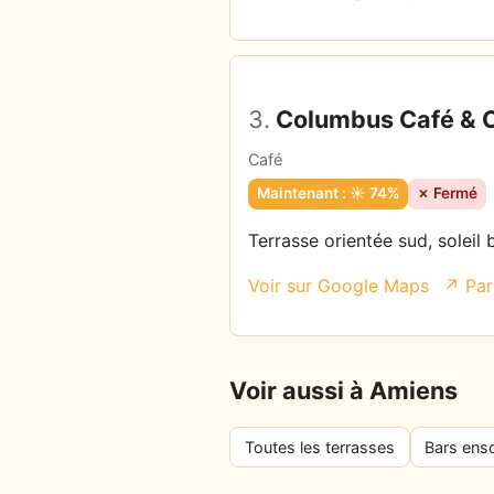
3.
Columbus Café & 
Café
Maintenant : ☀️ 74%
✗ Fermé
Terrasse orientée sud, soleil 
Voir sur Google Maps
↗ Par
Voir aussi à Amiens
Toutes les terrasses
Bars enso