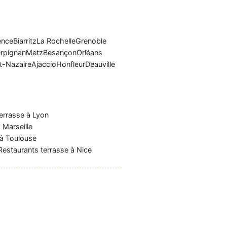
ence
Biarritz
La Rochelle
Grenoble
rpignan
Metz
Besançon
Orléans
t-Nazaire
Ajaccio
Honfleur
Deauville
errasse à Lyon
 Marseille
 à Toulouse
Restaurants terrasse à Nice