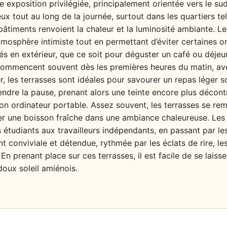
 exposition privilégiée, principalement orientée vers le sud
ieux tout au long de la journée, surtout dans les quartiers t
bâtiments renvoient la chaleur et la luminosité ambiante. Le
mosphère intimiste tout en permettant d’éviter certaines om
s en extérieur, que ce soit pour déguster un café ou déjeu
 commencent souvent dès les premières heures du matin, a
, les terrasses sont idéales pour savourer un repas léger so
endre la pause, prenant alors une teinte encore plus décontr
 son ordinateur portable. Assez souvent, les terrasses se re
iroter une boisson fraîche dans une ambiance chaleureuse. Le
es étudiants aux travailleurs indépendants, en passant par le
 conviviale et détendue, rythmée par les éclats de rire, les
En prenant place sur ces terrasses, il est facile de se laiss
 doux soleil amiénois.