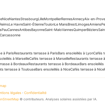
se
Nice
Nantes
Strasbourg
Lille
Montpellier
Rennes
Annecy
Aix-en-Prov
Reims
Le Havre
Saint-Étienne
Toulon
Le Mans
Brest
Limoges
Amiens
Pe
rs
Pau
Cannes
Antibes
Bayonne
Saint-Malo
Vannes
Quimper
Béziers
Sain
Carcassonne
e à Paris
Restaurants terrasse à Paris
Bars ensoleillés à Lyon
Cafés t
oleillés à Marseille
Cafés terrasse à Marseille
Restaurants terrasse à
rrasse à Bordeaux
Restaurants terrasse à Bordeaux
Bars ensoleillés
ts terrasse à Toulouse
Bars ensoleillés à Nice
Cafés terrasse à Nice
emap
tions légales
·
Confidentialité
enStreetMap
© contributeurs. Analyses solaires assistées par IA.