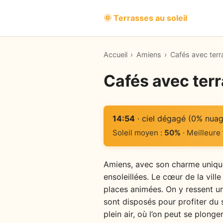
🌞 Terrasses au soleil
Accueil
›
Amiens
›
Cafés avec ter
Cafés avec terr
14:54
· ciel dégagé (0% nuag
Soleil moyen :
50%
· Meilleure
Amiens, avec son charme unique 
ensoleillées. Le cœur de la vill
places animées. On y ressent une
sont disposés pour profiter du 
plein air, où l’on peut se plong