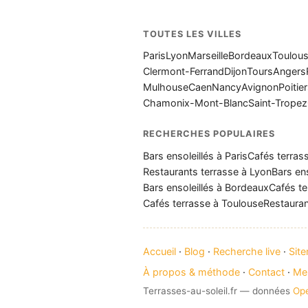
TOUTES LES VILLES
Paris
Lyon
Marseille
Bordeaux
Toulou
Clermont-Ferrand
Dijon
Tours
Angers
Mulhouse
Caen
Nancy
Avignon
Poitie
Chamonix-Mont-Blanc
Saint-Tropez
RECHERCHES POPULAIRES
Bars ensoleillés à Paris
Cafés terrass
Restaurants terrasse à Lyon
Bars ens
Bars ensoleillés à Bordeaux
Cafés te
Cafés terrasse à Toulouse
Restauran
Accueil
·
Blog
·
Recherche live
·
Sit
À propos & méthode
·
Contact
·
Men
Terrasses-au-soleil.fr — données
Op