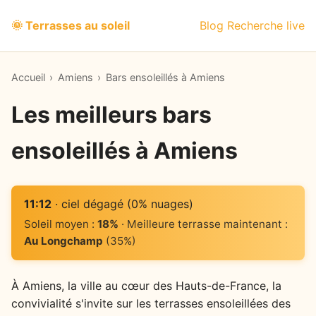
🌞 Terrasses au soleil
Blog
Recherche live
Accueil
›
Amiens
›
Bars ensoleillés à Amiens
Les meilleurs bars
ensoleillés à Amiens
11:12
· ciel dégagé (0% nuages)
Soleil moyen :
18%
· Meilleure terrasse maintenant :
Au Longchamp
(35%)
À Amiens, la ville au cœur des Hauts-de-France, la
convivialité s'invite sur les terrasses ensoleillées des