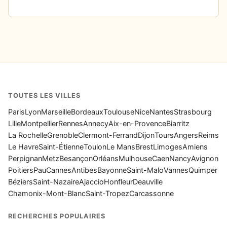
TOUTES LES VILLES
Paris
Lyon
Marseille
Bordeaux
Toulouse
Nice
Nantes
Strasbourg
Lille
Montpellier
Rennes
Annecy
Aix-en-Provence
Biarritz
La Rochelle
Grenoble
Clermont-Ferrand
Dijon
Tours
Angers
Reims
Le Havre
Saint-Étienne
Toulon
Le Mans
Brest
Limoges
Amiens
Perpignan
Metz
Besançon
Orléans
Mulhouse
Caen
Nancy
Avignon
Poitiers
Pau
Cannes
Antibes
Bayonne
Saint-Malo
Vannes
Quimper
Béziers
Saint-Nazaire
Ajaccio
Honfleur
Deauville
Chamonix-Mont-Blanc
Saint-Tropez
Carcassonne
RECHERCHES POPULAIRES