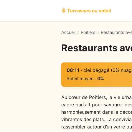
🌞 Terrasses au soleil
Accueil
›
Poitiers
›
Restaurants ave
Restaurants ave
08:11
· ciel dégagé (0% nuag
Soleil moyen :
0%
Au cœur de Poitiers, la vie urba
cadre parfait pour savourer des
harmonieusement dans le décor,
vibrantes des plats. La convivia
rassembler autour d’un verre ou