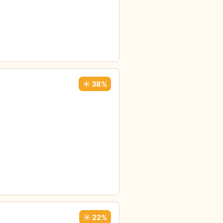
☀️ 38%
☀️ 22%