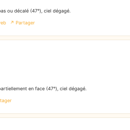
bas ou décalé (47°), ciel dégagé.
web
↗ Partager
partiellement en face (47°), ciel dégagé.
tager