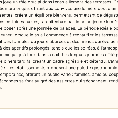
rs joue un rôle crucial dans l’ensoleillement des terrasses. C
ition prolongée, offrant aux convives une lumière douce en 
entes, créent un équilibre bienvenu, permettant de déguster
ns certaines ruelles, l’architecture participe au jeu de lumi
 se poser après une journée de balades. La période idéale pou
uner, lorsque le soleil commence à réchauffer les terrasses
t des formules du jour élaborées et des menus qui évoluent 
 à des apéritifs prolongés, tandis que les soirées, à l’atmos
n air, jusqu'à tard dans la nuit. Les longues journées d’été
es dîners tardifs, créant un cadre agréable et détendu. L’at
mée. Les établissements proposent une palette gastronomique
temporaines, attirant un public varié : familles, amis ou c
s échanges se font au gré des assiettes qui s’échangent, re
n.