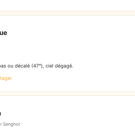
que
bas ou décalé (47°), ciel dégagé.
tager
a
ar Senghor