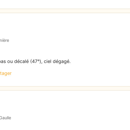
mière
bas ou décalé (47°), ciel dégagé.
tager
Gaulle