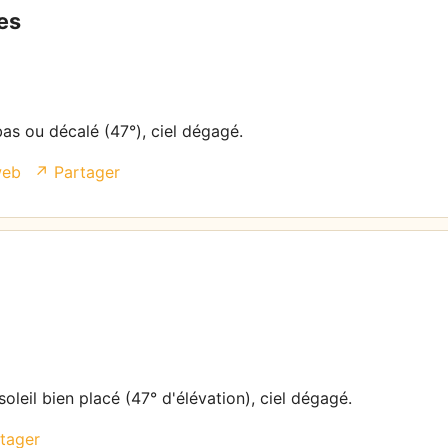
es
bas ou décalé (47°), ciel dégagé.
web
↗ Partager
oleil bien placé (47° d'élévation), ciel dégagé.
tager