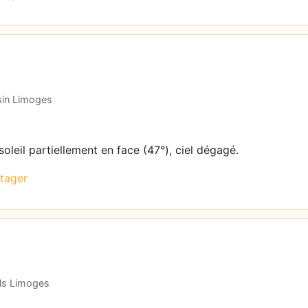
sin Limoges
oleil partiellement en face (47°), ciel dégagé.
tager
els Limoges