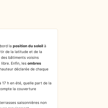
abord la
position du soleil
à
tir de la latitude et de la
r des bâtiments voisins
ibre. Enfin, les
ombres
la hauteur déclarée de chaque
 17 h en été, quelle part de la
n compte la couverture
 terrasses saisonnières non