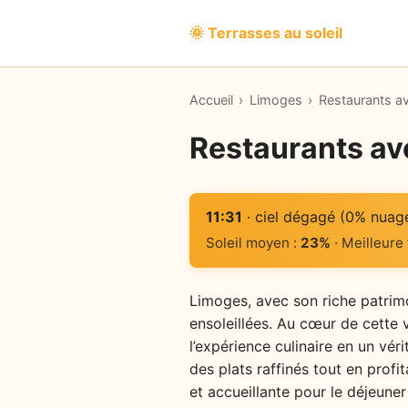
🌞 Terrasses au soleil
Accueil
›
Limoges
›
Restaurants a
Restaurants av
11:31
· ciel dégagé (0% nuag
Soleil moyen :
23%
· Meilleure
Limoges, avec son riche patrimo
ensoleillées. Au cœur de cette v
l’expérience culinaire en un vé
des plats raffinés tout en prof
et accueillante pour le déjeune