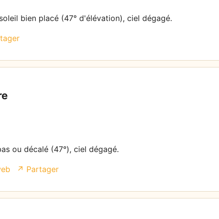
oleil bien placé (47° d'élévation), ciel dégagé.
tager
re
bas ou décalé (47°), ciel dégagé.
web
↗ Partager