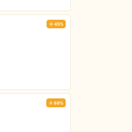
☀️ 45%
☀️ 69%