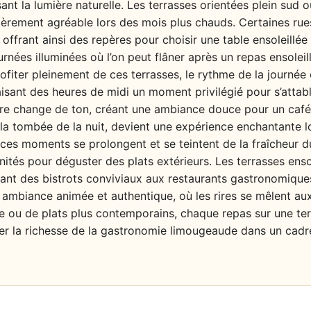
ant la lumière naturelle. Les terrasses orientées plein sud o
lièrement agréable lors des mois plus chauds. Certaines rue
 offrant ainsi des repères pour choisir une table ensoleillée
rnées illuminées où l’on peut flâner après un repas ensoleill
ofiter pleinement de ces terrasses, le rythme de la journée 
 faisant des heures de midi un moment privilégié pour s’atta
ière change de ton, créant une ambiance douce pour un café o
 la tombée de la nuit, devient une expérience enchantante lo
té, ces moments se prolongent et se teintent de la fraîcheur 
ités pour déguster des plats extérieurs. Les terrasses ens
llant des bistrots conviviaux aux restaurants gastronomiqu
e ambiance animée et authentique, où les rires se mêlent aux 
le ou de plats plus contemporains, chaque repas sur une te
ier la richesse de la gastronomie limougeaude dans un cadre