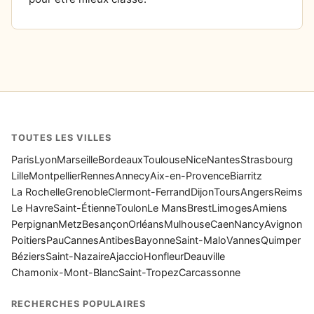
TOUTES LES VILLES
Paris
Lyon
Marseille
Bordeaux
Toulouse
Nice
Nantes
Strasbourg
Lille
Montpellier
Rennes
Annecy
Aix-en-Provence
Biarritz
La Rochelle
Grenoble
Clermont-Ferrand
Dijon
Tours
Angers
Reims
Le Havre
Saint-Étienne
Toulon
Le Mans
Brest
Limoges
Amiens
Perpignan
Metz
Besançon
Orléans
Mulhouse
Caen
Nancy
Avignon
Poitiers
Pau
Cannes
Antibes
Bayonne
Saint-Malo
Vannes
Quimper
Béziers
Saint-Nazaire
Ajaccio
Honfleur
Deauville
Chamonix-Mont-Blanc
Saint-Tropez
Carcassonne
RECHERCHES POPULAIRES