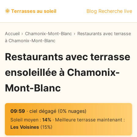
🌞 Terrasses au soleil
Blog
Recherche live
Accueil
›
Chamonix-Mont-Blanc
›
Restaurants avec terrasse
à Chamonix-Mont-Blanc
Restaurants avec terrasse
ensoleillée à Chamonix-
Mont-Blanc
09:59
· ciel dégagé (0% nuages)
Soleil moyen :
14%
· Meilleure terrasse maintenant :
Les Voisines
(15%)