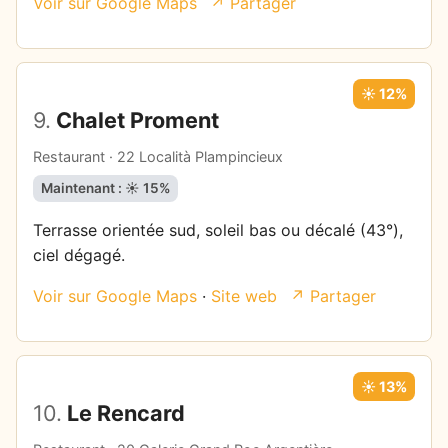
Voir sur Google Maps
↗ Partager
☀️ 12%
9.
Chalet Proment
Restaurant · 22 Località Plampincieux
Maintenant : ☀️ 15%
Terrasse orientée sud, soleil bas ou décalé (43°),
ciel dégagé.
Voir sur Google Maps
·
Site web
↗ Partager
☀️ 13%
10.
Le Rencard