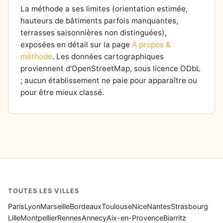
La méthode a ses limites (orientation estimée,
hauteurs de bâtiments parfois manquantes,
terrasses saisonnières non distinguées),
exposées en détail sur la page
À propos &
méthode
. Les données cartographiques
proviennent d'OpenStreetMap, sous licence ODbL
; aucun établissement ne paie pour apparaître ou
pour être mieux classé.
TOUTES LES VILLES
Paris
Lyon
Marseille
Bordeaux
Toulouse
Nice
Nantes
Strasbourg
Lille
Montpellier
Rennes
Annecy
Aix-en-Provence
Biarritz