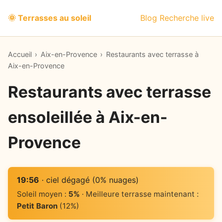
🌞 Terrasses au soleil
Blog
Recherche live
Accueil
›
Aix-en-Provence
›
Restaurants avec terrasse à
Aix-en-Provence
Restaurants avec terrasse
ensoleillée à Aix-en-
Provence
19:56
· ciel dégagé (0% nuages)
Soleil moyen :
5%
· Meilleure terrasse maintenant :
Petit Baron
(12%)