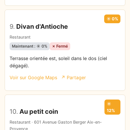
☀️ 0%
9.
Divan d'Antioche
Restaurant
Maintenant : ☀️ 0%
✗ Fermé
Terrasse orientée est, soleil dans le dos (ciel
dégagé).
Voir sur Google Maps
↗ Partager
☀️
10.
Au petit coin
12%
Restaurant · 601 Avenue Gaston Berger Aix-en-
Provence