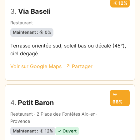
☀️ 12%
3.
Via Baseli
Restaurant
Maintenant : ☀️ 0%
Terrasse orientée sud, soleil bas ou décalé (45°),
ciel dégagé.
Voir sur Google Maps
↗ Partager
☀️
4.
Petit Baron
68%
Restaurant · 2 Place des Fontêtes Aix-en-
Provence
Maintenant : ☀️ 12%
✓ Ouvert