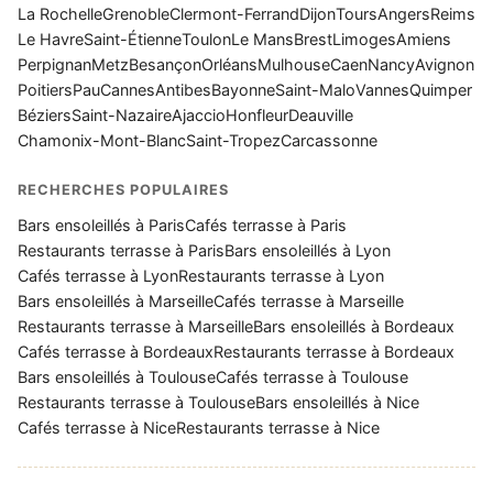
La Rochelle
Grenoble
Clermont-Ferrand
Dijon
Tours
Angers
Reims
Le Havre
Saint-Étienne
Toulon
Le Mans
Brest
Limoges
Amiens
Perpignan
Metz
Besançon
Orléans
Mulhouse
Caen
Nancy
Avignon
Poitiers
Pau
Cannes
Antibes
Bayonne
Saint-Malo
Vannes
Quimper
Béziers
Saint-Nazaire
Ajaccio
Honfleur
Deauville
Chamonix-Mont-Blanc
Saint-Tropez
Carcassonne
RECHERCHES POPULAIRES
Bars ensoleillés à Paris
Cafés terrasse à Paris
Restaurants terrasse à Paris
Bars ensoleillés à Lyon
Cafés terrasse à Lyon
Restaurants terrasse à Lyon
Bars ensoleillés à Marseille
Cafés terrasse à Marseille
Restaurants terrasse à Marseille
Bars ensoleillés à Bordeaux
Cafés terrasse à Bordeaux
Restaurants terrasse à Bordeaux
Bars ensoleillés à Toulouse
Cafés terrasse à Toulouse
Restaurants terrasse à Toulouse
Bars ensoleillés à Nice
Cafés terrasse à Nice
Restaurants terrasse à Nice