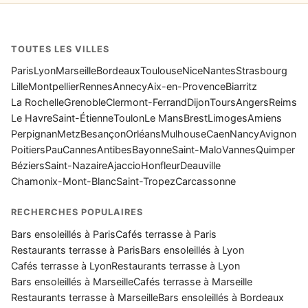
TOUTES LES VILLES
Paris
Lyon
Marseille
Bordeaux
Toulouse
Nice
Nantes
Strasbourg
Lille
Montpellier
Rennes
Annecy
Aix-en-Provence
Biarritz
La Rochelle
Grenoble
Clermont-Ferrand
Dijon
Tours
Angers
Reims
Le Havre
Saint-Étienne
Toulon
Le Mans
Brest
Limoges
Amiens
Perpignan
Metz
Besançon
Orléans
Mulhouse
Caen
Nancy
Avignon
Poitiers
Pau
Cannes
Antibes
Bayonne
Saint-Malo
Vannes
Quimper
Béziers
Saint-Nazaire
Ajaccio
Honfleur
Deauville
Chamonix-Mont-Blanc
Saint-Tropez
Carcassonne
RECHERCHES POPULAIRES
Bars ensoleillés à Paris
Cafés terrasse à Paris
Restaurants terrasse à Paris
Bars ensoleillés à Lyon
Cafés terrasse à Lyon
Restaurants terrasse à Lyon
Bars ensoleillés à Marseille
Cafés terrasse à Marseille
Restaurants terrasse à Marseille
Bars ensoleillés à Bordeaux