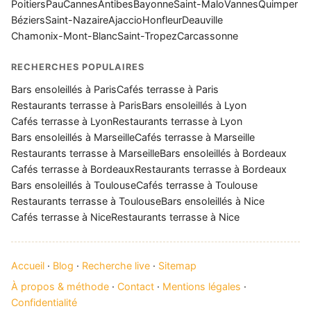
Poitiers
Pau
Cannes
Antibes
Bayonne
Saint-Malo
Vannes
Quimper
Béziers
Saint-Nazaire
Ajaccio
Honfleur
Deauville
Chamonix-Mont-Blanc
Saint-Tropez
Carcassonne
RECHERCHES POPULAIRES
Bars ensoleillés à Paris
Cafés terrasse à Paris
Restaurants terrasse à Paris
Bars ensoleillés à Lyon
Cafés terrasse à Lyon
Restaurants terrasse à Lyon
Bars ensoleillés à Marseille
Cafés terrasse à Marseille
Restaurants terrasse à Marseille
Bars ensoleillés à Bordeaux
Cafés terrasse à Bordeaux
Restaurants terrasse à Bordeaux
Bars ensoleillés à Toulouse
Cafés terrasse à Toulouse
Restaurants terrasse à Toulouse
Bars ensoleillés à Nice
Cafés terrasse à Nice
Restaurants terrasse à Nice
Accueil
·
Blog
·
Recherche live
·
Sitemap
À propos & méthode
·
Contact
·
Mentions légales
·
Confidentialité