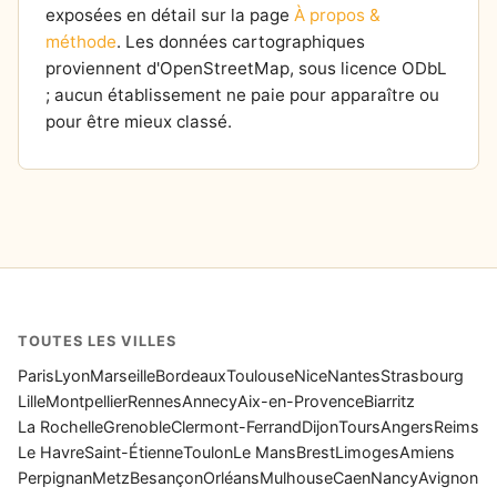
exposées en détail sur la page
À propos &
méthode
. Les données cartographiques
proviennent d'OpenStreetMap, sous licence ODbL
; aucun établissement ne paie pour apparaître ou
pour être mieux classé.
TOUTES LES VILLES
Paris
Lyon
Marseille
Bordeaux
Toulouse
Nice
Nantes
Strasbourg
Lille
Montpellier
Rennes
Annecy
Aix-en-Provence
Biarritz
La Rochelle
Grenoble
Clermont-Ferrand
Dijon
Tours
Angers
Reims
Le Havre
Saint-Étienne
Toulon
Le Mans
Brest
Limoges
Amiens
Perpignan
Metz
Besançon
Orléans
Mulhouse
Caen
Nancy
Avignon