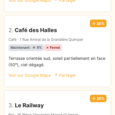
Voir sur Google Maps
↗ Partager
☀️ 30%
2.
Café des Halles
Café · 1 Rue Amiral de la Grandière Quimper
Maintenant : ☀️ 9%
✗ Fermé
Terrasse orientée sud, soleil partiellement en face
(50°), ciel dégagé.
Voir sur Google Maps
↗ Partager
☀️ 30%
3.
Le Railway
Bar · 16 Place Alexandre Massé Quimper