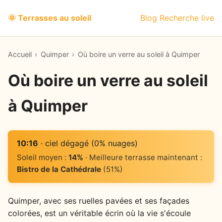
🌞 Terrasses au soleil
Blog
Recherche live
Accueil
›
Quimper
›
Où boire un verre au soleil à Quimper
Où boire un verre au soleil
à Quimper
10:16
· ciel dégagé (0% nuages)
Soleil moyen :
14%
· Meilleure terrasse maintenant :
Bistro de la Cathédrale
(51%)
Quimper, avec ses ruelles pavées et ses façades
colorées, est un véritable écrin où la vie s'écoule