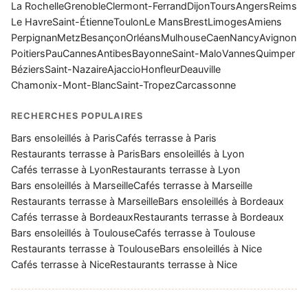
La Rochelle
Grenoble
Clermont-Ferrand
Dijon
Tours
Angers
Reims
Le Havre
Saint-Étienne
Toulon
Le Mans
Brest
Limoges
Amiens
Perpignan
Metz
Besançon
Orléans
Mulhouse
Caen
Nancy
Avignon
Poitiers
Pau
Cannes
Antibes
Bayonne
Saint-Malo
Vannes
Quimper
Béziers
Saint-Nazaire
Ajaccio
Honfleur
Deauville
Chamonix-Mont-Blanc
Saint-Tropez
Carcassonne
RECHERCHES POPULAIRES
Bars ensoleillés à Paris
Cafés terrasse à Paris
Restaurants terrasse à Paris
Bars ensoleillés à Lyon
Cafés terrasse à Lyon
Restaurants terrasse à Lyon
Bars ensoleillés à Marseille
Cafés terrasse à Marseille
Restaurants terrasse à Marseille
Bars ensoleillés à Bordeaux
Cafés terrasse à Bordeaux
Restaurants terrasse à Bordeaux
Bars ensoleillés à Toulouse
Cafés terrasse à Toulouse
Restaurants terrasse à Toulouse
Bars ensoleillés à Nice
Cafés terrasse à Nice
Restaurants terrasse à Nice