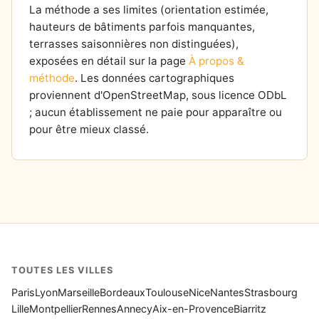
La méthode a ses limites (orientation estimée,
hauteurs de bâtiments parfois manquantes,
terrasses saisonnières non distinguées),
exposées en détail sur la page
À propos &
méthode
. Les données cartographiques
proviennent d'OpenStreetMap, sous licence ODbL
; aucun établissement ne paie pour apparaître ou
pour être mieux classé.
TOUTES LES VILLES
Paris
Lyon
Marseille
Bordeaux
Toulouse
Nice
Nantes
Strasbourg
Lille
Montpellier
Rennes
Annecy
Aix-en-Provence
Biarritz