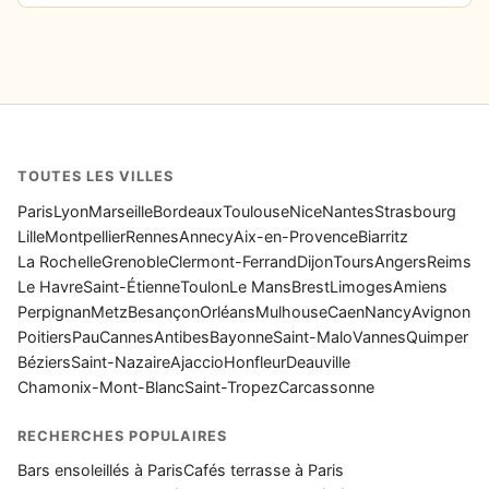
TOUTES LES VILLES
Paris
Lyon
Marseille
Bordeaux
Toulouse
Nice
Nantes
Strasbourg
Lille
Montpellier
Rennes
Annecy
Aix-en-Provence
Biarritz
La Rochelle
Grenoble
Clermont-Ferrand
Dijon
Tours
Angers
Reims
Le Havre
Saint-Étienne
Toulon
Le Mans
Brest
Limoges
Amiens
Perpignan
Metz
Besançon
Orléans
Mulhouse
Caen
Nancy
Avignon
Poitiers
Pau
Cannes
Antibes
Bayonne
Saint-Malo
Vannes
Quimper
Béziers
Saint-Nazaire
Ajaccio
Honfleur
Deauville
Chamonix-Mont-Blanc
Saint-Tropez
Carcassonne
RECHERCHES POPULAIRES
Bars ensoleillés à Paris
Cafés terrasse à Paris