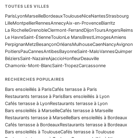
TOUTES LES VILLES
Paris
Lyon
Marseille
Bordeaux
Toulouse
Nice
Nantes
Strasbourg
Lille
Montpellier
Rennes
Annecy
Aix-en-Provence
Biarritz
La Rochelle
Grenoble
Clermont-Ferrand
Dijon
Tours
Angers
Reims
Le Havre
Saint-Étienne
Toulon
Le Mans
Brest
Limoges
Amiens
Perpignan
Metz
Besançon
Orléans
Mulhouse
Caen
Nancy
Avignon
Poitiers
Pau
Cannes
Antibes
Bayonne
Saint-Malo
Vannes
Quimper
Béziers
Saint-Nazaire
Ajaccio
Honfleur
Deauville
Chamonix-Mont-Blanc
Saint-Tropez
Carcassonne
RECHERCHES POPULAIRES
Bars ensoleillés à Paris
Cafés terrasse à Paris
Restaurants terrasse à Paris
Bars ensoleillés à Lyon
Cafés terrasse à Lyon
Restaurants terrasse à Lyon
Bars ensoleillés à Marseille
Cafés terrasse à Marseille
Restaurants terrasse à Marseille
Bars ensoleillés à Bordeaux
Cafés terrasse à Bordeaux
Restaurants terrasse à Bordeaux
Bars ensoleillés à Toulouse
Cafés terrasse à Toulouse