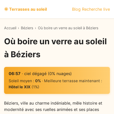
🌞 Terrasses au soleil
Blog
Recherche live
Accueil
›
Béziers
›
Où boire un verre au soleil à Béziers
Où boire un verre au soleil
à Béziers
06:57
· ciel dégagé (0% nuages)
Soleil moyen :
0%
· Meilleure terrasse maintenant :
Hôtel le XIX
(1%)
Béziers, ville au charme indéniable, mêle histoire et
modernité avec ses ruelles animées et ses places