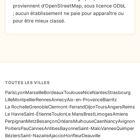
proviennent d'OpenStreetMap, sous licence ODbL
; aucun établissement ne paie pour apparaître ou
pour être mieux classé.
TOUTES LES VILLES
Paris
Lyon
Marseille
Bordeaux
Toulouse
Nice
Nantes
Strasbourg
Lille
Montpellier
Rennes
Annecy
Aix-en-Provence
Biarritz
La Rochelle
Grenoble
Clermont-Ferrand
Dijon
Tours
Angers
Reims
Le Havre
Saint-Étienne
Toulon
Le Mans
Brest
Limoges
Amiens
Perpignan
Metz
Besançon
Orléans
Mulhouse
Caen
Nancy
Avignon
Poitiers
Pau
Cannes
Antibes
Bayonne
Saint-Malo
Vannes
Quimper
Béziers
Saint-Nazaire
Ajaccio
Honfleur
Deauville