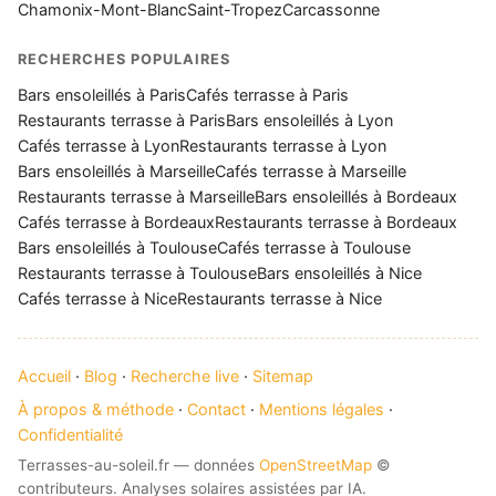
Chamonix-Mont-Blanc
Saint-Tropez
Carcassonne
RECHERCHES POPULAIRES
Bars ensoleillés à Paris
Cafés terrasse à Paris
Restaurants terrasse à Paris
Bars ensoleillés à Lyon
Cafés terrasse à Lyon
Restaurants terrasse à Lyon
Bars ensoleillés à Marseille
Cafés terrasse à Marseille
Restaurants terrasse à Marseille
Bars ensoleillés à Bordeaux
Cafés terrasse à Bordeaux
Restaurants terrasse à Bordeaux
Bars ensoleillés à Toulouse
Cafés terrasse à Toulouse
Restaurants terrasse à Toulouse
Bars ensoleillés à Nice
Cafés terrasse à Nice
Restaurants terrasse à Nice
Accueil
·
Blog
·
Recherche live
·
Sitemap
À propos & méthode
·
Contact
·
Mentions légales
·
Confidentialité
Terrasses-au-soleil.fr — données
OpenStreetMap
©
contributeurs. Analyses solaires assistées par IA.