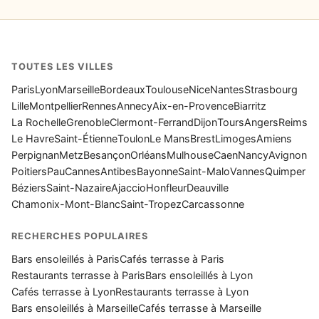
TOUTES LES VILLES
Paris
Lyon
Marseille
Bordeaux
Toulouse
Nice
Nantes
Strasbourg
Lille
Montpellier
Rennes
Annecy
Aix-en-Provence
Biarritz
La Rochelle
Grenoble
Clermont-Ferrand
Dijon
Tours
Angers
Reims
Le Havre
Saint-Étienne
Toulon
Le Mans
Brest
Limoges
Amiens
Perpignan
Metz
Besançon
Orléans
Mulhouse
Caen
Nancy
Avignon
Poitiers
Pau
Cannes
Antibes
Bayonne
Saint-Malo
Vannes
Quimper
Béziers
Saint-Nazaire
Ajaccio
Honfleur
Deauville
Chamonix-Mont-Blanc
Saint-Tropez
Carcassonne
RECHERCHES POPULAIRES
Bars ensoleillés à Paris
Cafés terrasse à Paris
Restaurants terrasse à Paris
Bars ensoleillés à Lyon
Cafés terrasse à Lyon
Restaurants terrasse à Lyon
Bars ensoleillés à Marseille
Cafés terrasse à Marseille