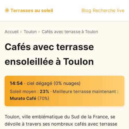
🌞 Terrasses au soleil
Blog
Recherche live
Accueil
›
Toulon
›
Cafés avec terrasse à Toulon
Cafés avec terrasse
ensoleillée à Toulon
14:54
· ciel dégagé (0% nuages)
Soleil moyen :
23%
· Meilleure terrasse maintenant :
Murato Café
(70%)
Toulon, ville emblématique du Sud de la France, se
dévoile à travers ses nombreux cafés avec terrasse