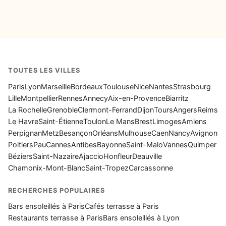
TOUTES LES VILLES
Paris
Lyon
Marseille
Bordeaux
Toulouse
Nice
Nantes
Strasbourg
Lille
Montpellier
Rennes
Annecy
Aix-en-Provence
Biarritz
La Rochelle
Grenoble
Clermont-Ferrand
Dijon
Tours
Angers
Reims
Le Havre
Saint-Étienne
Toulon
Le Mans
Brest
Limoges
Amiens
Perpignan
Metz
Besançon
Orléans
Mulhouse
Caen
Nancy
Avignon
Poitiers
Pau
Cannes
Antibes
Bayonne
Saint-Malo
Vannes
Quimper
Béziers
Saint-Nazaire
Ajaccio
Honfleur
Deauville
Chamonix-Mont-Blanc
Saint-Tropez
Carcassonne
RECHERCHES POPULAIRES
Bars ensoleillés à Paris
Cafés terrasse à Paris
Restaurants terrasse à Paris
Bars ensoleillés à Lyon