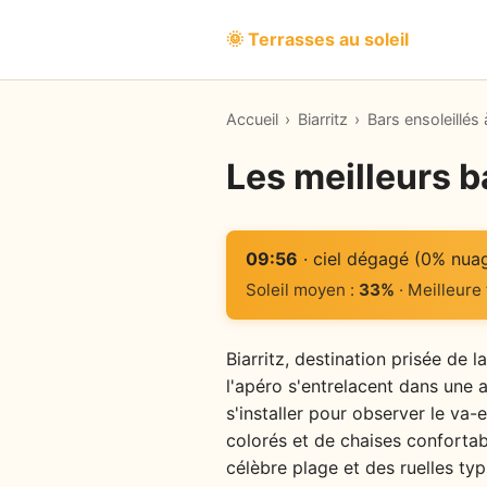
🌞 Terrasses au soleil
Accueil
›
Biarritz
›
Bars ensoleillés à
Les meilleurs ba
09:56
· ciel dégagé (0% nua
Soleil moyen :
33%
· Meilleure
Biarritz, destination prisée de 
l'apéro s'entrelacent dans une a
s'installer pour observer le va-
colorés et de chaises confortab
célèbre plage et des ruelles ty