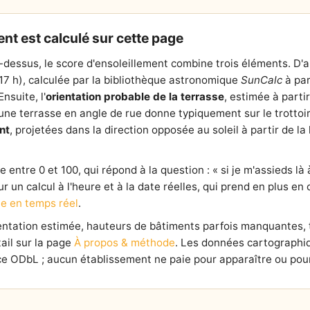
nt est calculé sur cette page
-dessus, le score d'ensoleillement combine trois éléments. D'
 17 h), calculée par la bibliothèque astronomique
SunCalc
à par
nsuite, l'
orientation probable de la terrasse
, estimée à parti
e terrasse en angle de rue donne typiquement sur le trottoir l
nt
, projetées dans la direction opposée au soleil à partir de 
entre 0 et 100, qui répond à la question : « si je m'assieds là à
our un calcul à l'heure et à la date réelles, qui prend en plus e
e en temps réel
.
ientation estimée, hauteurs de bâtiments parfois manquantes,
ail sur la page
À propos & méthode
. Les données cartographi
e ODbL ; aucun établissement ne paie pour apparaître ou pour