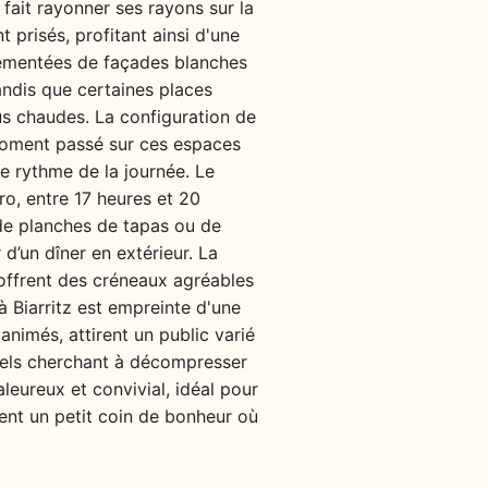
t fait rayonner ses rayons sur la
 prisés, profitant ainsi d'une
grémentées de façades blanches
andis que certaines places
us chaudes. La configuration de
 moment passé sur ces espaces
 le rythme de la journée. Le
éro, entre 17 heures et 20
 de planches de tapas ou de
 d’un dîner en extérieur. La
 offrent des créneaux agréables
à Biarritz est empreinte d'une
nimés, attirent un public varié
nnels cherchant à décompresser
aleureux et convivial, idéal pour
ient un petit coin de bonheur où