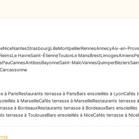
se
Nice
Nantes
Strasbourg
Lille
Montpellier
Rennes
Annecy
Aix-en-Prov
Reims
Le Havre
Saint-Étienne
Toulon
Le Mans
Brest
Limoges
Amiens
Pe
rs
Pau
Cannes
Antibes
Bayonne
Saint-Malo
Vannes
Quimper
Béziers
Sain
Carcassonne
e à Paris
Restaurants terrasse à Paris
Bars ensoleillés à Lyon
Cafés t
oleillés à Marseille
Cafés terrasse à Marseille
Restaurants terrasse à
rrasse à Bordeaux
Restaurants terrasse à Bordeaux
Bars ensoleillés
ts terrasse à Toulouse
Bars ensoleillés à Nice
Cafés terrasse à Nice
emap