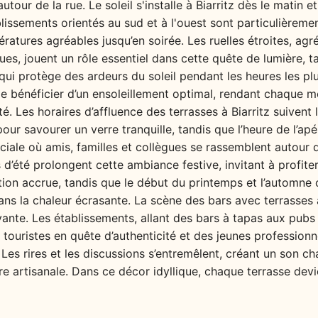
autour de la rue. Le soleil s'installe à Biarritz dès le matin e
lissements orientés au sud et à l'ouest sont particulièrement
ratures agréables jusqu’en soirée. Les ruelles étroites, a
es, jouent un rôle essentiel dans cette quête de lumière, t
ui protège des ardeurs du soleil pendant les heures les pl
 de bénéficier d’un ensoleillement optimal, rendant chaque
té. Les horaires d’affluence des terrasses à Biarritz suivent
pour savourer un verre tranquille, tandis que l’heure de l’ap
ciale où amis, familles et collègues se rassemblent autour
s d’été prolongent cette ambiance festive, invitant à profiter
tion accrue, tandis que le début du printemps et l’automne
sans la chaleur écrasante. La scène des bars avec terrasses 
nte. Les établissements, allant des bars à tapas aux pubs a
s touristes en quête d’authenticité et des jeunes professio
Les rires et les discussions s’entremêlent, créant un son ch
re artisanale. Dans ce décor idyllique, chaque terrasse dev