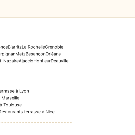
ence
Biarritz
La Rochelle
Grenoble
rpignan
Metz
Besançon
Orléans
t-Nazaire
Ajaccio
Honfleur
Deauville
errasse à Lyon
 Marseille
 à Toulouse
Restaurants terrasse à Nice