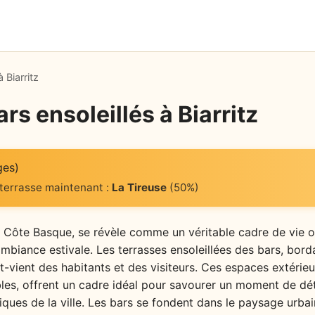
 Biarritz
rs ensoleillés à Biarritz
ges)
 terrasse maintenant :
La Tireuse
(50%)
la Côte Basque, se révèle comme un véritable cadre de vie où 
mbiance estivale. Les terrasses ensoleillées des bars, borda
et-vient des habitants et des visiteurs. Ces espaces extérie
les, offrent un cadre idéal pour savourer un moment de dé
piques de la ville. Les bars se fondent dans le paysage urb