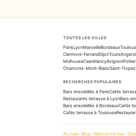
TOUTES LES VILLES
Paris
Lyon
Marseille
Bordeaux
Toulou
Clermont-Ferrand
Dijon
Tours
Angers
Mulhouse
Caen
Nancy
Avignon
Poitie
Chamonix-Mont-Blanc
Saint-Tropez
RECHERCHES POPULAIRES
Bars ensoleillés à Paris
Cafés terrass
Restaurants terrasse à Lyon
Bars ens
Bars ensoleillés à Bordeaux
Cafés te
Cafés terrasse à Toulouse
Restauran
Accueil
·
Blog
·
Recherche live
·
Sit